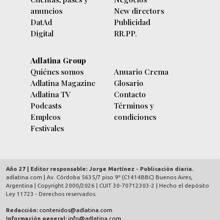
anuncios
New directors
DatAd
Publicidad
Digital
RR.PP.
Adlatina Group
Quiénes somos
Anuario Crema
Adlatina Magazine
Glosario
Adlatina TV
Contacto
Podcasts
Términos y
Empleos
condiciones
Festivales
Año 27 | Editor responsable: Jorge Martínez - Publicación diaria.
adlatina.com |
Av. Córdoba 5635/7 piso 9º (C1414BBC) Buenos Aires,
Argentina
| Copyright 2000/2026 | CUIT 30-70712303-2 | Hecho el depósito
Ley 11723 - Derechos reservados.
Redacción:
contenidos@adlatina.com
Información general:
info@adlatina.com