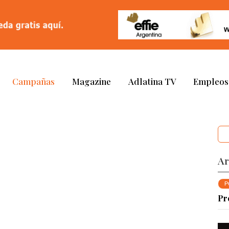
Campañas
Magazine
Adlatina TV
Empleos
Ar
P
Pr