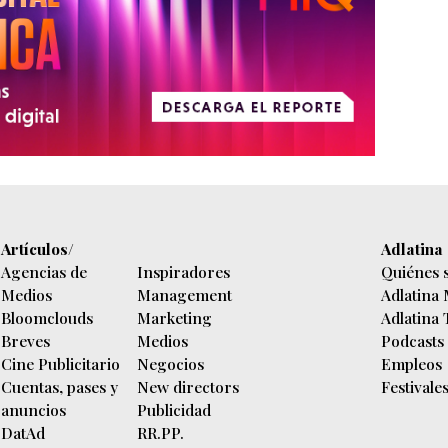
Artículos/
Adlatina
Agencias de
Inspiradores
Quiénes 
Medios
Management
Adlatina
Bloomclouds
Marketing
Adlatina
Breves
Medios
Podcasts
Cine Publicitario
Negocios
Empleos
Cuentas, pases y
New directors
Festivale
anuncios
Publicidad
DatAd
RR.PP.