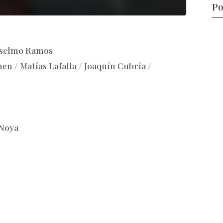
Po
nselmo Ramos
 / Matías Lafalla / Joaquín Cubría /
 Noya