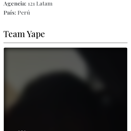
Agencia:
121 Latam
País:
Perú
Team Yape