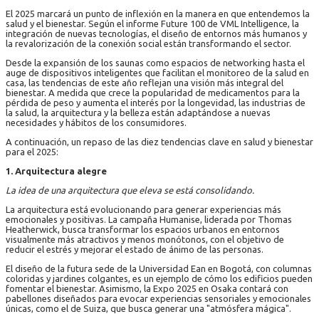
El 2025 marcará un punto de inflexión en la manera en que entendemos la
salud y el bienestar. Según el informe Future 100 de VML Intelligence, la
integración de nuevas tecnologías, el diseño de entornos más humanos y
la revalorización de la conexión social están transformando el sector.
Desde la expansión de los saunas como espacios de networking hasta el
auge de dispositivos inteligentes que facilitan el monitoreo de la salud en
casa, las tendencias de este año reflejan una visión más integral del
bienestar. A medida que crece la popularidad de medicamentos para la
pérdida de peso y aumenta el interés por la longevidad, las industrias de
la salud, la arquitectura y la belleza están adaptándose a nuevas
necesidades y hábitos de los consumidores.
A continuación, un repaso de las diez tendencias clave en salud y bienestar
para el 2025:
1. Arquitectura alegre
La idea de una arquitectura que eleva se está consolidando.
La arquitectura está evolucionando para generar experiencias más
emocionales y positivas. La campaña Humanise, liderada por Thomas
Heatherwick, busca transformar los espacios urbanos en entornos
visualmente más atractivos y menos monótonos, con el objetivo de
reducir el estrés y mejorar el estado de ánimo de las personas.
El diseño de la futura sede de la Universidad Ean en Bogotá, con columnas
coloridas y jardines colgantes, es un ejemplo de cómo los edificios pueden
fomentar el bienestar. Asimismo, la Expo 2025 en Osaka contará con
pabellones diseñados para evocar experiencias sensoriales y emocionales
únicas, como el de Suiza, que busca generar una "atmósfera mágica".