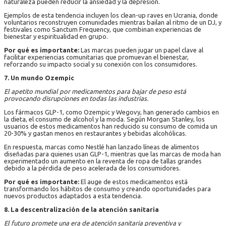
naturaleza pueden reducir la ansiedad y la depresión.
Ejemplos de esta tendencia incluyen los clean-up raves en Ucrania, donde
voluntarios reconstruyen comunidades mientras bailan al ritmo de un DJ, y
festivales como Sanctum Frequency, que combinan experiencias de
bienestar y espiritualidad en grupo.
Por qué es importante:
Las marcas pueden jugar un papel clave al
facilitar experiencias comunitarias que promuevan el bienestar,
reforzando su impacto social y su conexión con los consumidores.
7. Un mundo Ozempic
El apetito mundial por medicamentos para bajar de peso está
provocando disrupciones en todas las industrias.
Los fármacos GLP-1, como Ozempic y Wegovy, han generado cambios en
la dieta, el consumo de alcohol y la moda. Según Morgan Stanley, los
usuarios de estos medicamentos han reducido su consumo de comida un
20-30% y gastan menos en restaurantes y bebidas alcohólicas.
En respuesta, marcas como Nestlé han lanzado líneas de alimentos
diseñadas para quienes usan GLP-1, mientras que las marcas de moda han
experimentado un aumento en la reventa de ropa de tallas grandes
debido a la pérdida de peso acelerada de los consumidores.
Por qué es importante:
El auge de estos medicamentos está
transformando los hábitos de consumo y creando oportunidades para
nuevos productos adaptados a esta tendencia.
8. La descentralización de la atención sanitaria
El futuro promete una era de atención sanitaria preventiva y