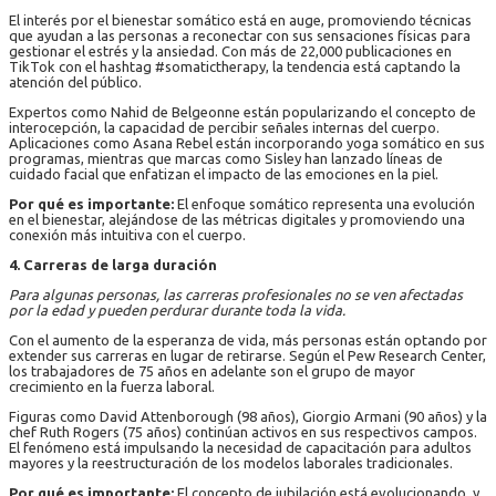
El interés por el bienestar somático está en auge, promoviendo técnicas
que ayudan a las personas a reconectar con sus sensaciones físicas para
gestionar el estrés y la ansiedad. Con más de 22,000 publicaciones en
TikTok con el hashtag #somatictherapy, la tendencia está captando la
atención del público.
Expertos como Nahid de Belgeonne están popularizando el concepto de
interocepción, la capacidad de percibir señales internas del cuerpo.
Aplicaciones como Asana Rebel están incorporando yoga somático en sus
programas, mientras que marcas como Sisley han lanzado líneas de
cuidado facial que enfatizan el impacto de las emociones en la piel.
Por qué es importante:
El enfoque somático representa una evolución
en el bienestar, alejándose de las métricas digitales y promoviendo una
conexión más intuitiva con el cuerpo.
4. Carreras de larga duración
Para algunas personas, las carreras profesionales no se ven afectadas
por la edad y pueden perdurar durante toda la vida.
Con el aumento de la esperanza de vida, más personas están optando por
extender sus carreras en lugar de retirarse. Según el Pew Research Center,
los trabajadores de 75 años en adelante son el grupo de mayor
crecimiento en la fuerza laboral.
Figuras como David Attenborough (98 años), Giorgio Armani (90 años) y la
chef Ruth Rogers (75 años) continúan activos en sus respectivos campos.
El fenómeno está impulsando la necesidad de capacitación para adultos
mayores y la reestructuración de los modelos laborales tradicionales.
Por qué es importante:
El concepto de jubilación está evolucionando, y