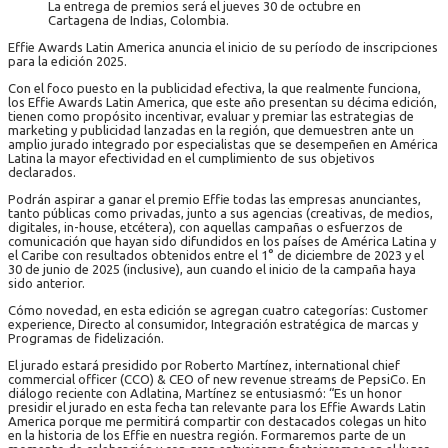
La entrega de premios será el jueves 30 de octubre en
Cartagena de Indias, Colombia.
Effie Awards Latin America anuncia el inicio de su período de inscripciones
para la edición 2025.
Con el foco puesto en la publicidad efectiva, la que realmente funciona,
los Effie Awards Latin America, que este año presentan su décima edición,
tienen como propósito incentivar, evaluar y premiar las estrategias de
marketing y publicidad lanzadas en la región, que demuestren ante un
amplio jurado integrado por especialistas que se desempeñen en América
Latina la mayor efectividad en el cumplimiento de sus objetivos
declarados.
Podrán aspirar a ganar el premio Effie todas las empresas anunciantes,
tanto públicas como privadas, junto a sus agencias (creativas, de medios,
digitales, in-house, etcétera), con aquellas campañas o esfuerzos de
comunicación que hayan sido difundidos en los países de América Latina y
el Caribe con resultados obtenidos entre el 1° de diciembre de 2023 y el
30 de junio de 2025 (inclusive), aun cuando el inicio de la campaña haya
sido anterior.
Cómo novedad, en esta edición se agregan cuatro categorías: Customer
experience, Directo al consumidor, Integración estratégica de marcas y
Programas de fidelización.
El jurado estará presidido por Roberto Martínez, international chief
commercial officer (CCO) & CEO of new revenue streams de PepsiCo. En
diálogo reciente con Adlatina, Martínez se entusiasmó: “Es un honor
presidir el jurado en esta fecha tan relevante para los Effie Awards Latin
America porque me permitirá compartir con destacados colegas un hito
en la historia de los Effie en nuestra región. Formaremos parte de un