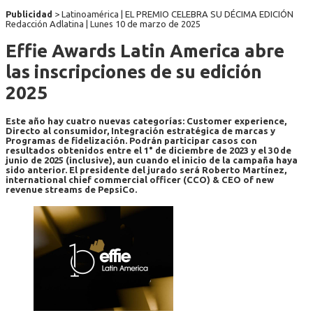
Publicidad
> Latinoamérica | EL PREMIO CELEBRA SU DÉCIMA EDICIÓN
Redacción Adlatina |
Lunes 10 de marzo de 2025
Effie Awards Latin America abre
las inscripciones de su edición
2025
Este año hay cuatro nuevas categorías: Customer experience,
Directo al consumidor, Integración estratégica de marcas y
Programas de fidelización. Podrán participar casos con
resultados obtenidos entre el 1° de diciembre de 2023 y el 30 de
junio de 2025 (inclusive), aun cuando el inicio de la campaña haya
sido anterior. El presidente del jurado será Roberto Martínez,
international chief commercial officer (CCO) & CEO of new
revenue streams de PepsiCo.