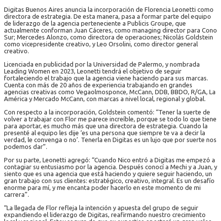
Digitas Buenos Aires anuncia la incorporación de Florencia Leonetti como
directora de estrategia. De esta manera, pasa a formar parte del equipo
de liderazgo de la agencia perteneciente a Publicis Groupe, que
actualmente conforman Juan Cáceres, como managing director para Cono
Sur; Mercedes Alonzo, como directora de operaciones; Nicolás Goldstein
como vicepresidente creativo, y Leo Orsolini, como director general
creativo.
Licenciada en publicidad por la Universidad de Palermo, y nombrada
Leading Women en 2023, Leonetti tendrá el objetivo de seguir
fortaleciendo el trabajo que la agencia viene haciendo para sus marcas.
Cuenta con más de 20 años de experiencia trabajando en grandes
agencias creativas como Vegaolmosponce, McCann, DDB, BBDO, R/GA, La
América y Mercado McCann, con marcas a nivel local, regional y global.
Con respecto a la incorporación, Goldstein comentó: “Tener la suerte de
volver a trabajar con Flor me parece increíble, porque se todo lo que tiene
para aportar, es mucho más que una directora de estrategia. Cuando la
presenté al equipo les dije ‘es una persona que siempre te va a decir la
verdad, le convenga o no’. Tenerla en Digitas es un lujo que por suerte nos
podemos dar”.
Por su parte, Leonetti agregó: “Cuando Nico entró a Digitas me empezó a
contagiar su entusiasmo por la agencia. Después conocí a Mechi y a Juan, y
siento que es una agencia que está haciendo y quiere seguir haciendo, un
gran trabajo con sus clientes: estratégico, creativo, integral. Es un desafío
enorme para mí, y me encanta poder hacerlo en este momento de mi
carrera”.
“La llegada de Flor refleja la intención y apuesta del grupo de seguir
expandiendo el liderazgo de Digitas, reafirmando nuestro crecimiento