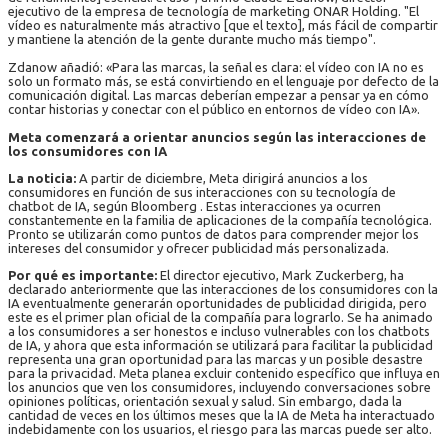
ejecutivo de la empresa de tecnología de marketing ONAR Holding. "El
vídeo es naturalmente más atractivo [que el texto], más fácil de compartir
y mantiene la atención de la gente durante mucho más tiempo".
Zdanow añadió: «Para las marcas, la señal es clara: el vídeo con IA no es
solo un formato más, se está convirtiendo en el lenguaje por defecto de la
comunicación digital. Las marcas deberían empezar a pensar ya en cómo
contar historias y conectar con el público en entornos de vídeo con IA».
Meta comenzará a orientar anuncios según las interacciones de
los consumidores con IA
La noticia:
A partir de diciembre, Meta dirigirá anuncios a los
consumidores en función de sus interacciones con su tecnología de
chatbot de IA, según Bloomberg . Estas interacciones ya ocurren
constantemente en la familia de aplicaciones de la compañía tecnológica.
Pronto se utilizarán como puntos de datos para comprender mejor los
intereses del consumidor y ofrecer publicidad más personalizada.
Por qué es importante:
El director ejecutivo, Mark Zuckerberg, ha
declarado anteriormente que las interacciones de los consumidores con la
IA eventualmente generarán oportunidades de publicidad dirigida, pero
este es el primer plan oficial de la compañía para lograrlo. Se ha animado
a los consumidores a ser honestos e incluso vulnerables con los chatbots
de IA, y ahora que esta información se utilizará para facilitar la publicidad
representa una gran oportunidad para las marcas y un posible desastre
para la privacidad. Meta planea excluir contenido específico que influya en
los anuncios que ven los consumidores, incluyendo conversaciones sobre
opiniones políticas, orientación sexual y salud. Sin embargo, dada la
cantidad de veces en los últimos meses que la IA de Meta ha interactuado
indebidamente con los usuarios, el riesgo para las marcas puede ser alto.