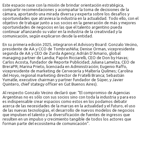
Este espacio nace con la misión de brindar orientación estratégica,
compartir recomendaciones y acompañar la toma de decisiones de la
cámara, aportando una mirada diversa y experta sobre los desafíos y
oportunidades que atraviesa la industria en la actualidad. Todo ello, con el
objetivo de trabajar junto a sus socios en la generación de más y mejores
oportunidades de negocios en las que el talento argentino pueda
continuar afianzando su valor en la industria de la creatividad y la
comunicación, según explicaron desde la entidad.
En su primera edición 2025, integraron el Advisory Board: Gonzalo Vecino,
presidente de AA y CCO de TombrasNiña; Denise Orman, vicepresidente
segunda de AA y CEO de Zurda Agency; Adrián D’Amario, global
managing partner de Landia; Papón Ricciarelli, CEO de Don by Havas;
Carlos Acosta, fundador de Reporte Publicidad; Juliana Lamelza, CEO de
BreraPR; Marina Prieto, licenciada en Administración; Eugenio Raffo,
vicepresidente de marketing de Cervecería y Maltería Quilmes; Carolina
del Hoyo, regional marketing director de Fratelli Branca; Sebastián
Yumatle, executive chairman y partner fundador de Súper, y Javier
Quintero, chief stategy officer en Gut Buenos Aires).
Al respecto Gonzalo Vecino declaró que: “El compromiso de Agencias
Argentinas no es sólo con sus socios sino con toda la industria y para eso
es indispensable crear espacios como estos en los podamos debatir
acerca de las necesidades de la marcas en la actualidad y el futuro, el uso
de las nuevas tecnologías, el desarrollo de nuevos modelos de negocios
que impulsen el talento y la diversificación de fuentes de ingresos que
resulten en un impulso y crecimiento tangible de todos los actores que
forman parte del ecosistema de comunicación”.