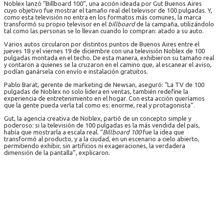
Noblex lanzó “Billboard 100”, una acción ideada por Gut Buenos Aires
cuyo objetivo fue mostrar el tamaño real del televisor de 100 pulgadas. Y,
como esta televisión no entra en los formatos más comunes, la marca
transformó su propio televisor en el
billboard
de la campaña, utilizándolo
tal como las personas se lo llevan cuando lo compran: atado a su auto.
Varios autos circularon por distintos puntos de Buenos Aires entre el
jueves 18 y el viernes 19 de diciembre con una televisión Noblex de 100
pulgadas montada en el techo. De esta manera, exhibieron su tamaño real
y contaron a quienes se la cruzaron en el camino que, al escanear el aviso,
podían ganársela con envío e instalación gratuitos.
Pablo Barat, gerente de marketing de Newsan, aseguró: “La TV de 100
pulgadas de Noblex no solo lidera en ventas, también redefine la
experiencia de entretenimiento en el hogar. Con esta acción queríamos
que la gente pueda verla tal como es: enorme, real y protagonista”.
Gut, la agencia creativa de Noblex, partió de un concepto simple y
poderoso: si la televisión de 100 pulgadas es la más vendida del país,
había que mostrarla a escala real. “
Billboard 100
fue la idea que
transformó al producto, y a la ciudad, en un escenario a cielo abierto,
permitiendo exhibir, sin artificios ni exageraciones, la verdadera
dimensión de la pantalla”, explicaron.