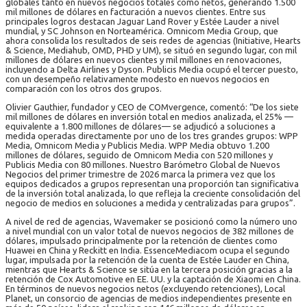
globales tanto en nuevos negocios totales como netos, generando 1.500
mil millones de dólares en facturación a nuevos clientes. Entre sus
principales logros destacan Jaguar Land Rover y Estée Lauder a nivel
mundial, y SC Johnson en Norteamérica. Omnicom Media Group, que
ahora consolida los resultados de seis redes de agencias (Initiative, Hearts
& Science, Mediahub, OMD, PHD y UM), se situó en segundo lugar, con mil
millones de dólares en nuevos clientes y mil millones en renovaciones,
incluyendo a Delta Airlines y Dyson. Publicis Media ocupó el tercer puesto,
con un desempeño relativamente modesto en nuevos negocios en
comparación con los otros dos grupos.
Olivier Gauthier, fundador y CEO de COMvergence, comentó: “De los siete
mil millones de dólares en inversión total en medios analizada, el 25% —
equivalente a 1.800 millones de dólares— se adjudicó a soluciones a
medida operadas directamente por uno de los tres grandes grupos: WPP
Media, Omnicom Media y Publicis Media. WPP Media obtuvo 1.200
millones de dólares, seguido de Omnicom Media con 520 millones y
Publicis Media con 80 millones. Nuestro Barómetro Global de Nuevos
Negocios del primer trimestre de 2026 marca la primera vez que los
equipos dedicados a grupos representan una proporción tan significativa
de la inversión total analizada, lo que refleja la creciente consolidación del
negocio de medios en soluciones a medida y centralizadas para grupos”.
A nivel de red de agencias, Wavemaker se posicionó como la número uno
a nivel mundial con un valor total de nuevos negocios de 382 millones de
dólares, impulsado principalmente por la retención de clientes como
Huawei en China y Reckitt en India. EssenceMediacom ocupa el segundo
lugar, impulsada por la retención de la cuenta de Estée Lauder en China,
mientras que Hearts & Science se sitúa en la tercera posición gracias a la
retención de Cox Automotive en EE. UU. y la captación de Xiaomi en China.
En términos de nuevos negocios netos (excluyendo retenciones), Local
Planet, un consorcio de agencias de medios independientes presente en