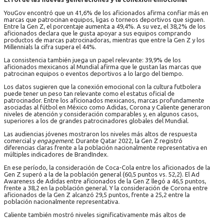
YouGov encontró que un 41,6% de los aficionados afirma confiar más en
marcas que patrocinan equipos, ligas o torneos deportivos que siguen.
Entre la Gen Z, el porcentaje aumenta a 49,4%. A su vez, el 38,2% de los
aficionados declara que le gusta apoyar a sus equipos comprando
productos de marcas patrocinadoras, mientras que entre la Gen Z y los
Millennials la cifra supera el 44%.
La consistencia también juega un papel relevante: 39,9% de los
aficionados mexicanos al Mundial afirma que le gustan las marcas que
patrocinan equipos o eventos deportivos a lo largo del tiempo.
Los datos sugieren que la conexión emocional con la cultura futbolera
puede tener un peso tan relevante como el estatus oficial de
patrocinador. Entre los aficionados mexicanos, marcas profundamente
asociadas al fútbol en México como Adidas, Corona y Caliente generaron
niveles de atención y consideración comparables y, en algunos casos,
superiores a los de grandes patrocinadores globales del Mundial.
Las audiencias jóvenes mostraron los niveles más altos de respuesta
comercial y
engagement
. Durante Qatar 2022, la Gen Z registró
diferencias claras frente a la población nacionalmente representativa en
múltiples indicadores de BrandIndex.
En ese período, la consideración de Coca-Cola entre los aficionados de la
Gen Z superó a la de la población general (60,5 puntos vs. 52,2). El Ad
Awareness de Adidas entre aficionados de la Gen Z llegó a 46,5 puntos,
frente a 38,2 en la población general. Y la consideración de Corona entre
aficionados de la Gen Z alcanzó 29,5 puntos, frente a 25,2 entre la
población nacionalmente representativa.
Caliente también mostró niveles significativamente más altos de