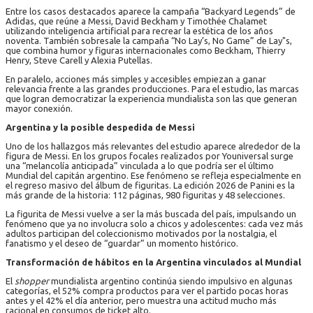
Entre los casos destacados aparece la campaña “Backyard Legends” de
Adidas, que reúne a Messi, David Beckham y Timothée Chalamet
utilizando inteligencia artificial para recrear la estética de los años
noventa. También sobresale la campaña “No Lay’s, No Game” de Lay"s,
que combina humor y figuras internacionales como Beckham, Thierry
Henry, Steve Carell y Alexia Putellas.
En paralelo, acciones más simples y accesibles empiezan a ganar
relevancia frente a las grandes producciones. Para el estudio, las marcas
que logran democratizar la experiencia mundialista son las que generan
mayor conexión.
Argentina y la posible despedida de Messi
Uno de los hallazgos más relevantes del estudio aparece alrededor de la
figura de Messi. En los grupos focales realizados por Youniversal surge
una “melancolía anticipada” vinculada a lo que podría ser el último
Mundial del capitán argentino. Ese fenómeno se refleja especialmente en
el regreso masivo del álbum de figuritas. La edición 2026 de Panini es la
más grande de la historia: 112 páginas, 980 figuritas y 48 selecciones.
La figurita de Messi vuelve a ser la más buscada del país, impulsando un
fenómeno que ya no involucra solo a chicos y adolescentes: cada vez más
adultos participan del coleccionismo motivados por la nostalgia, el
fanatismo y el deseo de “guardar” un momento histórico.
Transformación de hábitos en la Argentina vinculados al Mundial
El
shopper
mundialista argentino continúa siendo impulsivo en algunas
categorías, el 52% compra productos para ver el partido pocas horas
antes y el 42% el día anterior, pero muestra una actitud mucho más
racional en consumos de ticket alto.