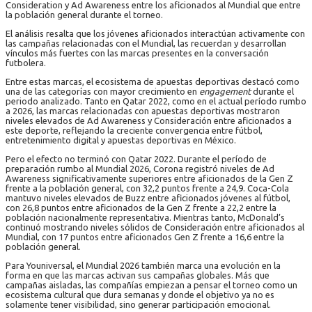
Consideration y Ad Awareness entre los aficionados al Mundial que entre
la población general durante el torneo.
El análisis resalta que los jóvenes aficionados interactúan activamente con
las campañas relacionadas con el Mundial, las recuerdan y desarrollan
vínculos más fuertes con las marcas presentes en la conversación
futbolera.
Entre estas marcas, el ecosistema de apuestas deportivas destacó como
una de las categorías con mayor crecimiento en
engagement
durante el
periodo analizado. Tanto en Qatar 2022, como en el actual período rumbo
a 2026, las marcas relacionadas con apuestas deportivas mostraron
niveles elevados de Ad Awareness y Consideración entre aficionados a
este deporte, reflejando la creciente convergencia entre fútbol,
entretenimiento digital y apuestas deportivas en México.
Pero el efecto no terminó con Qatar 2022. Durante el período de
preparación rumbo al Mundial 2026, Corona registró niveles de Ad
Awareness significativamente superiores entre aficionados de la Gen Z
frente a la población general, con 32,2 puntos frente a 24,9. Coca-Cola
mantuvo niveles elevados de Buzz entre aficionados jóvenes al fútbol,
con 26,8 puntos entre aficionados de la Gen Z frente a 22,2 entre la
población nacionalmente representativa. Mientras tanto, McDonald’s
continuó mostrando niveles sólidos de Consideración entre aficionados al
Mundial, con 17 puntos entre aficionados Gen Z frente a 16,6 entre la
población general.
Para Youniversal, el Mundial 2026 también marca una evolución en la
forma en que las marcas activan sus campañas globales. Más que
campañas aisladas, las compañías empiezan a pensar el torneo como un
ecosistema cultural que dura semanas y donde el objetivo ya no es
solamente tener visibilidad, sino generar participación emocional.