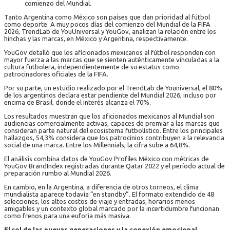
comienzo del Mundial.
Tanto Argentina como México son países que dan prioridad al fútbol
como deporte. A muy pocos días del comienzo del Mundial de la FIFA
2026, TrendLab de YouUniversal y YouGov, analizan la relación entre los
hinchas y las marcas, en México y Argentina, respectivamente.
YouGov detalló que los aficionados mexicanos al fútbol responden con
mayor fuerza a las marcas que se sienten auténticamente vinculadas a la
cultura futbolera, independientemente de su estatus como
patrocinadores oficiales de la FIFA.
Por su parte, un estudio realizado por el TrendLab de Youniversal, el 80%
de los argentinos declara estar pendiente del Mundial 2026, incluso por
encima de Brasil, donde el interés alcanza el 70%.
Los resultados muestran que los aficionados mexicanos al Mundial son
audiencias comercialmente activas, capaces de premiar a las marcas que
consideran parte natural del ecosistema futbolístico. Entre los principales
hallazgos, 54,3% considera que los patrocinios contribuyen a la relevancia
social de una marca. Entre los Millennials, la cifra sube a 64,8%.
El análisis combina datos de YouGov Profiles México con métricas de
YouGov BrandIndex registradas durante Qatar 2022 y el período actual de
preparación rumbo al Mundial 2026.
En cambio, en la Argentina, a diferencia de otros torneos, el clima
mundialista aparece todavía “en standby”. El formato extendido de 48
selecciones, los altos costos de viaje y entradas, horarios menos
amigables y un contexto global marcado por la incertidumbre funcionan
como frenos para una euforia más masiva.
El rol de las nuevas generaciones y la conexión emocional