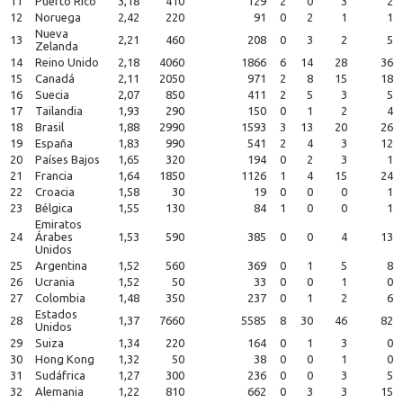
11
Puerto Rico
3,18
410
129
2
0
3
2
12
Noruega
2,42
220
91
0
2
1
1
Nueva
13
2,21
460
208
0
3
2
5
Zelanda
14
Reino Unido
2,18
4060
1866
6
14
28
36
15
Canadá
2,11
2050
971
2
8
15
18
16
Suecia
2,07
850
411
2
5
3
5
17
Tailandia
1,93
290
150
0
1
2
4
18
Brasil
1,88
2990
1593
3
13
20
26
19
España
1,83
990
541
2
4
3
12
20
Países Bajos
1,65
320
194
0
2
3
1
21
Francia
1,64
1850
1126
1
4
15
24
22
Croacia
1,58
30
19
0
0
0
1
23
Bélgica
1,55
130
84
1
0
0
1
Emiratos
24
Árabes
1,53
590
385
0
0
4
13
Unidos
25
Argentina
1,52
560
369
0
1
5
8
26
Ucrania
1,52
50
33
0
0
1
0
27
Colombia
1,48
350
237
0
1
2
6
Estados
28
1,37
7660
5585
8
30
46
82
Unidos
29
Suiza
1,34
220
164
0
1
3
0
30
Hong Kong
1,32
50
38
0
0
1
0
31
Sudáfrica
1,27
300
236
0
0
3
5
32
Alemania
1,22
810
662
0
3
3
15