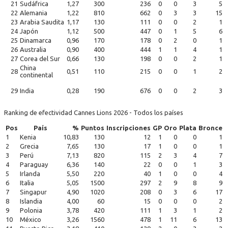
21
Sudáfrica
1,27
300
236
0
0
3
5
22
Alemania
1,22
810
662
0
3
3
15
23
Arabia Saudita
1,17
130
111
0
0
2
1
24
Japón
1,12
500
447
0
1
5
6
25
Dinamarca
0,96
170
178
0
2
0
1
26
Australia
0,90
400
444
1
1
4
1
27
Corea del Sur
0,66
130
198
0
0
2
1
China
28
0,51
110
215
0
0
1
2
continental
29
India
0,28
190
676
0
0
2
3
Ranking de efectividad Cannes Lions 2026 - Todos los países
Pos
País
%
Puntos
Inscripciones
GP
Oro
Plata
Bronce
1
Kenia
10,83
130
12
1
0
0
1
2
Grecia
7,65
130
17
1
0
0
1
3
Perú
7,13
820
115
2
3
4
7
4
Paraguay
6,36
140
22
0
0
1
3
5
Irlanda
5,50
220
40
1
0
0
4
6
Italia
5,05
1500
297
2
9
8
9
7
Singapur
4,90
1020
208
0
3
6
17
8
Islandia
4,00
60
15
0
0
0
2
9
Polonia
3,78
420
111
1
3
1
2
10
México
3,26
1560
478
1
11
6
13