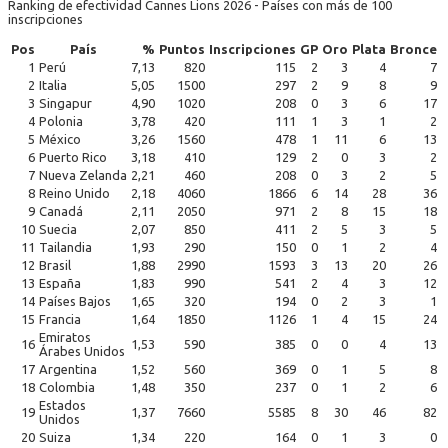
Ranking de efectividad Cannes Lions 2026 - Países con más de 100
inscripciones
Pos
País
%
Puntos
Inscripciones
GP
Oro
Plata
Bronce
1
Perú
7,13
820
115
2
3
4
7
2
Italia
5,05
1500
297
2
9
8
9
3
Singapur
4,90
1020
208
0
3
6
17
4
Polonia
3,78
420
111
1
3
1
2
5
México
3,26
1560
478
1
11
6
13
6
Puerto Rico
3,18
410
129
2
0
3
2
7
Nueva Zelanda
2,21
460
208
0
3
2
5
8
Reino Unido
2,18
4060
1866
6
14
28
36
9
Canadá
2,11
2050
971
2
8
15
18
10
Suecia
2,07
850
411
2
5
3
5
11
Tailandia
1,93
290
150
0
1
2
4
12
Brasil
1,88
2990
1593
3
13
20
26
13
España
1,83
990
541
2
4
3
12
14
Países Bajos
1,65
320
194
0
2
3
1
15
Francia
1,64
1850
1126
1
4
15
24
Emiratos
16
1,53
590
385
0
0
4
13
Árabes Unidos
17
Argentina
1,52
560
369
0
1
5
8
18
Colombia
1,48
350
237
0
1
2
6
Estados
19
1,37
7660
5585
8
30
46
82
Unidos
20
Suiza
1,34
220
164
0
1
3
0