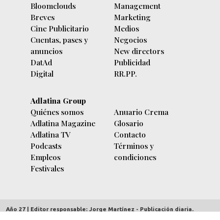
Bloomclouds
Management
Breves
Marketing
Cine Publicitario
Medios
Cuentas, pases y
Negocios
anuncios
New directors
DatAd
Publicidad
Digital
RR.PP.
Adlatina Group
Quiénes somos
Anuario Crema
Adlatina Magazine
Glosario
Adlatina TV
Contacto
Podcasts
Términos y
Empleos
condiciones
Festivales
Año 27 | Editor responsable: Jorge Martínez - Publicación diaria.
adlatina.com |
Av. Córdoba 5635/7 piso 9º (C1414BBC) Buenos Aires,