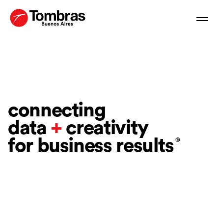
Skip to content
Clos
Visit Tombras homepage
connecting
data
+
creativity
for business
results
®