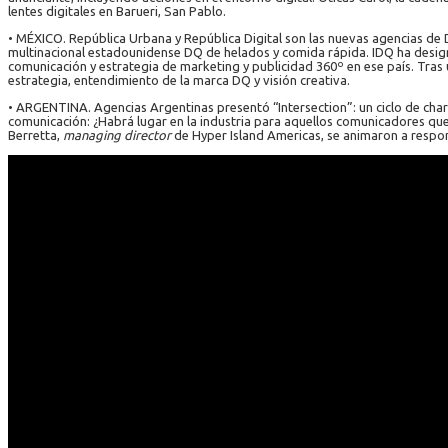
lentes digitales en Barueri, San Pablo.
• MÉXICO. República Urbana y República Digital son las nuevas agencias de D
multinacional estadounidense DQ de helados y comida rápida. IDQ ha desig
comunicación y estrategia de marketing y publicidad 360º en ese país. Tras 
estrategia, entendimiento de la marca DQ y visión creativa.
• ARGENTINA. Agencias Argentinas presentó “Intersection”: un ciclo de charl
comunicación: ¿Habrá lugar en la industria para aquellos comunicadores que
Berretta,
managing director
de Hyper Island Americas, se animaron a respond