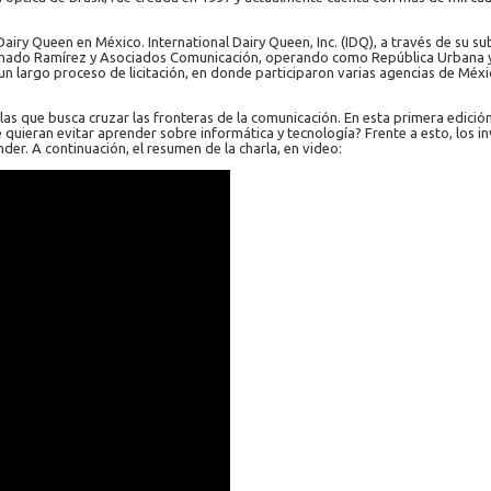
airy Queen en México. International Dairy Queen, Inc. (IDQ), a través de su s
nado Ramírez y Asociados Comunicación, operando como República Urbana y a
un largo proceso de licitación, en donde participaron varias agencias de Méxi
as que busca cruzar las fronteras de la comunicación. En esta primera edición
 quieran evitar aprender sobre informática y tecnología? Frente a esto, los i
er. A continuación, el resumen de la charla, en video: