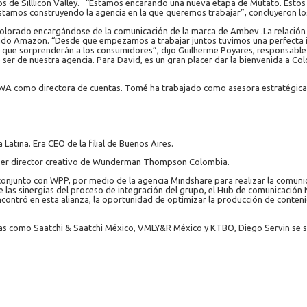
ups de Silllicon Valley. “Estamos encarando una nueva etapa de Mutato. Est
 estamos construyendo la agencia en la que queremos trabajar”, concluyeron 
 Colorado encargándose de la comunicación de la marca de Ambev .La relación
orado Amazon. “Desde que empezamos a trabajar juntos tuvimos una perfecta in
que sorprenderán a los consumidores”, dijo Guilherme Poyares, responsable
 ser de nuestra agencia. Para David, es un gran placer dar la bienvenida a Col
WA como directora de cuentas. Tomé ha trabajado como asesora estratégica d
atina. Era CEO de la filial de Buenos Aires.
e ser director creativo de Wunderman Thompson Colombia.
conjunto con WPP, por medio de la agencia Mindshare para realizar la comun
e las sinergias del proceso de integración del grupo, el Hub de comunicación
ontró en esta alianza, la oportunidad de optimizar la producción de conteni
ias como Saatchi & Saatchi México, VMLY&R México y KTBO, Diego Servin se s