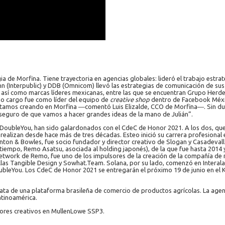
ia de Morfina. Tiene trayectoria en agencias globales: lideró el trabajo estr
 (Interpublic) y DDB (Omnicom) llevó las estrategias de comunicación de sus c
 así como marcas líderes mexicanas, entre las que se encuentran Grupo Herd
mo cargo fue como líder del equipo de
creative shop
dentro de Facebook México
stamos creando en Morfina ―comentó Luis Elizalde, CCO de Morfina―. Sin dudas
y seguro de que vamos a hacer grandes ideas de la mano de Julián”.
 DoubleYou, han sido galardonados con el CdeC de Honor 2021. A los dos, que h
 realizan desde hace más de tres décadas. Esteo inició su carrera profesiona
on & Bowles, fue socio fundador y director creativo de Slogan y Casadevall 
el tiempo, Remo Asatsu, asociada al holding japonés), de la que fue hasta 20
l network de Remo, fue uno de los impulsores de la creación de la compañía d
ellas Tangible Design y Sowhat.Team. Solana, por su lado, comenzó en Interal
bleYou. Los CdeC de Honor 2021 se entregarán el próximo 19 de junio en el K
ta de una plataforma brasileña de comercio de productos agrícolas. La agenci
atinoamérica.
ores creativos en MullenLowe SSP3.