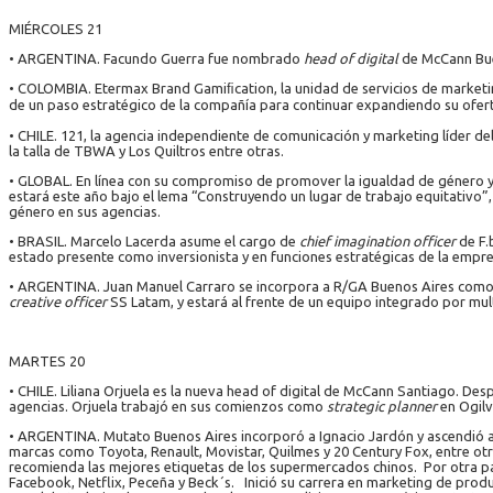
MIÉRCOLES 21
• ARGENTINA. Facundo Guerra fue nombrado
head of digital
de McCann Bue
• COLOMBIA. Etermax Brand Gamiﬁcation, la unidad de servicios de marketin
de un paso estratégico de la compañía para continuar expandiendo su ofert
• CHILE. 121, la agencia independiente de comunicación y marketing líder del
la talla de TBWA y Los Quiltros entre otras.
• GLOBAL. En línea con su compromiso de promover la igualdad de género y la 
estará este año bajo el lema “Construyendo un lugar de trabajo equitativo”,
género en sus agencias.
• BRASIL. Marcelo Lacerda asume el cargo de
chief imagination officer
de F.
estado presente como inversionista y en funciones estratégicas de la empre
• ARGENTINA. Juan Manuel Carraro se incorpora a R/GA Buenos Aires com
creative officer
SS Latam, y estará al frente de un equipo integrado por mult
MARTES 20
• CHILE. Liliana Orjuela es la nueva head of digital de McCann Santiago. De
agencias. Orjuela trabajó en sus comienzos como
strategic planner
en Ogilv
• ARGENTINA. Mutato Buenos Aires incorporó a Ignacio Jardón y ascendió a M
marcas como Toyota, Renault, Movistar, Quilmes y 20 Century Fox, entre o
recomienda las mejores etiquetas de los supermercados chinos. Por otra pa
Facebook, Netflix, Peceña y Beck´s. Inició su carrera en marketing de prod