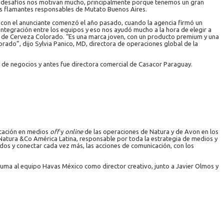
os desafíos nos motivan mucho, principalmente porque tenemos un gran
los flamantes responsables de Mutato Buenos Aires.
 con el anunciante comenzó el año pasado, cuando la agencia firmó un
tegración entre los equipos y eso nos ayudó mucho a la hora de elegir a
 de Cerveza Colorado. “Es una marca joven, con un producto premium y una
orado”, dijo Sylvia Panico, MD, directora de operaciones global de la
e negocios y antes fue directora comercial de Casacor Paraguay.
icación en medios
off
y
online
de las operaciones de Natura y de Avon en los
 Natura &Co América Latina, responsable por toda la estrategia de medios y
dos y conectar cada vez más, las acciones de comunicación, con los
uma al equipo Havas México como director creativo, junto a Javier Olmos y