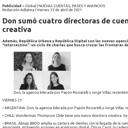
Publicidad
> Global | NUEVAS CUENTAS, PASES Y ANUNCIOS
Redacción Adlatina |
Viernes 23 de abril de 2021
Don sumó cuatro directoras de cue
creativa
Además, República Urbana y República Digital son las nuevas agenc
“Intersection”: un ciclo de charlas que busca cruzar las fronteras d
Don, la agencia liderada por Papón Ricciarelli y Jorge Villar, recien
VIERNES 23
• ARGENTINA. Don, la agencia liderada por Papón Ricciarelli y Jorge Villar,
• CHILE. Wunderman Thompson Chile tiene una nueva directora creativa. Se t
• BRASIL. Almap BBDO amplía su cartera de clientes con la llegada de la cuent
anunciante, incluyendo acciones en el entorno digital. Óticas Carol, la cade