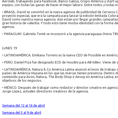
Aerolab, trabajando para Facebook, Banco Galicia, Grupo América y start-
equipo, con todas las ganas de hacer el mejor laburo. Entre todos y todas
• BRASIL. David se convirtió en la nueva agencia de publicidad de Cerveza
proyecto especial, que era la campaña para lanzar la edición limitada Col
David como nuestra nueva agencia. Aún están por llegar grandes campañas 
gran historia de valentía. Y todo esto tiene mucha identidad con la forma de
agencia.
• PARAGUAY. Gabriela Tomé se incorporó a la agencia paraguaya Oniria TB
LUNES 19
• LATINOAMÉRICA. Emiliana Torrens es la nueva CEO de Possible en América L
• PERÚ. Daniel Piza fue designado ECD de Houdini para AB InBev. Viene d
• LATINOAMÉRICA. Natura & Co América Latina anunció el inicio de trabajo 
países de América Hispana en los que las marcas tienen presencia. Dentro d
contenido para Avon, Natura, The Body Shop e Aesop en América Latina, enc
objetivos de los negocios.
• MÉXICO. Después de trabajar como redactor y director creativo en agenc
Jorge López, actuales directores creativos de la agencia.
Semana del 12 al 16 de abril
Semana del 5 al 9 de abril