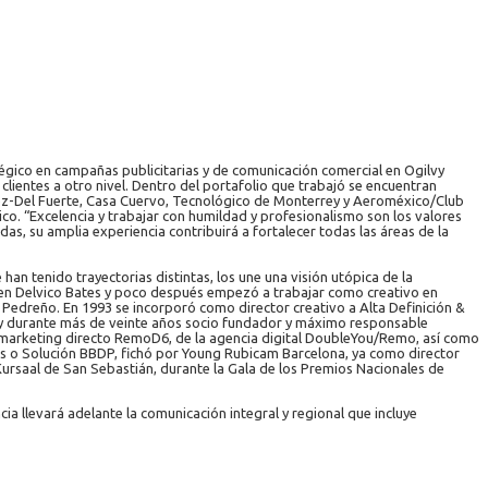
atégico en campañas publicitarias y de comunicación comercial en Ogilvy
lientes a otro nivel. Dentro del portafolio que trabajó se encuentran
ez-Del Fuerte, Casa Cuervo, Tecnológico de Monterrey y Aeroméxico/Club
. “Excelencia y trabajar con humildad y profesionalismo son los valores
, su amplia experiencia contribuirá a fortalecer todas las áreas de la
an tenido trayectorias distintas, los une una visión utópica de la
l en Delvico Bates y poco después empezó a trabajar como creativo en
Pedreño. En 1993 se incorporó como director creativo a Alta Definición &
14 y durante más de veinte años socio fundador y máximo responsable
e marketing directo RemoD6, de la agencia digital DoubleYou/Remo, así como
as o Solución BBDP, fichó por Young Rubicam Barcelona, ya como director
ursaal de San Sebastián, durante la Gala de los Premios Nacionales de
a llevará adelante la comunicación integral y regional que incluye