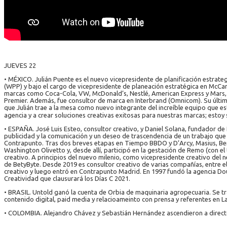
JUEVES 22
• MÉXICO. Julián Puente es el nuevo vicepresidente de planificación estrateg
(WPP) y bajo el cargo de vicepresidente de planeación estratégica en McCann
marcas como Coca-Cola, VW, McDonald’s, Nestlé, American Express y Mars,
Premier. Además, fue consultor de marca en Interbrand (Omnicom). Su últi
que Julián trae a la mesa como nuevo integrante del increíble equipo que e
agencia y a crear soluciones creativas exitosas para nuestras marcas; esto
• ESPAÑA. José Luis Esteo, consultor creativo, y Daniel Solana, fundador de
publicidad y la comunicación y un deseo de trascendencia de un trabajo que
Contrapunto. Tras dos breves etapas en Tiempo BBDO y D’Arcy, Masius, Bent
Washington Olivetto y, desde allí, participó en la gestación de Remo (con 
creativo. A principios del nuevo milenio, como vicepresidente creativo de
de BetyByte. Desde 2019 es consultor creativo de varias compañías, entre 
creativo y luego entró en Contrapunto Madrid. En 1997 fundó la agencia Dou
Creatividad que clausurará los Días C 2021.
• BRASIL. Untold ganó la cuenta de Orbia de maquinaria agropecuaria. Se tra
contenido digital, paid media y relacioameinto con prensa y referentes en L
• COLOMBIA. Alejandro Chávez y Sebastián Hernández ascendieron a direct