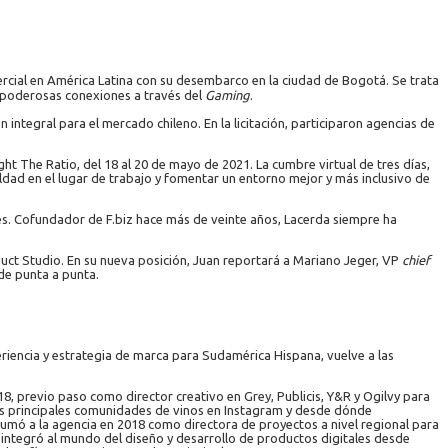
rcial en América Latina con su desembarco en la ciudad de Bogotá. Se trata
r poderosas conexiones a través del
Gaming
.
integral para el mercado chileno. En la licitación, participaron agencias de
ht The Ratio, del 18 al 20 de mayo de 2021. La cumbre virtual de tres días,
ldad en el lugar de trabajo y fomentar un entorno mejor y más inclusivo de
es. Cofundador de F.biz hace más de veinte años, Lacerda siempre ha
duct Studio. En su nueva posición, Juan reportará a Mariano Jeger, VP
chief
 de punta a punta.
eriencia y estrategia de marca para Sudamérica Hispana, vuelve a las
, previo paso como director creativo en Grey, Publicis, Y&R y Ogilvy para
as principales comunidades de vinos en Instagram y desde dónde
umó a la agencia en 2018 como directora de proyectos a nivel regional para
 integró al mundo del diseño y desarrollo de productos digitales desde