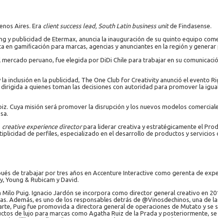
nos Aires. Era
client success lead, South Latin business unit
de Findasense.
g y publicidad de Etermax, anuncia la inauguración de su quinto equipo come
a en gamiﬁcación para marcas, agencias y anunciantes en la región y genera
 mercado peruano, fue elegida por DiDi Chile para trabajar en su comunicación 
inclusión en la publicidad, The One Club for Creativity anunció el evento Rig
 dirigida a quienes toman las decisiones con autoridad para promover la igua
biz. Cuya misión será promover la disrupción y los nuevos modelos comercial
sa.
o
creative experience director
para liderar creativa y estratégicamente el Pro
iplicidad de perfiles, especializado en el desarrollo de productos y servicios
spués de trabajar por tres años en Accenture Interactive como gerenta de exp
y, Young & Rubicam y David.
ilo Puig. Ignacio Jardón se incorpora como director general creativo en 2018
tras. Además, es uno de los responsables detrás de @Vinosdechinos, una de l
rte, Puig fue promovida a directora general de operaciones de Mutato y se s
uctos de lujo para marcas como Agatha Ruiz de la Prada y posteriormente, se