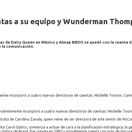
ntas a su equipo y Wunderman Thomp
ias de Dairy Queen en México y Almap BBDO se quedó con la cuenta de
e la comunicación.
temente incorporó a cuatro nuevas directoras de cuentas: Michelle Tourón, Cami
 recientemente incorporó a cuatro nuevas directoras de cuentas: Michelle Tour
rata de Carolina Zavala, quien viene de ser directora de arte senior de McCan
a Carol Optics, comienza a actuar de cara a la planificación estratégica, la ge
na óptica de Brasil, fue creada en 1997 y actualmente cuenta con más de mil cu