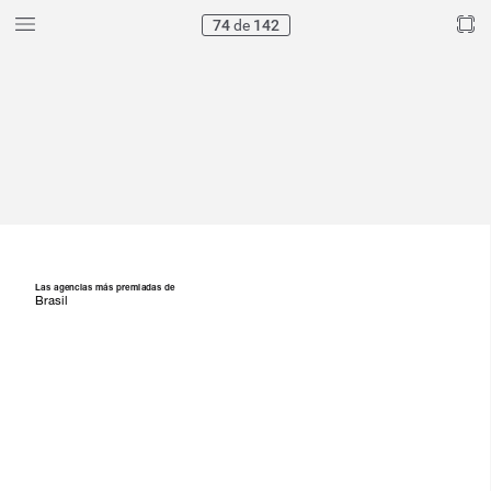
74
de
142
Las
agencias
más
premiadas
de
Brasil