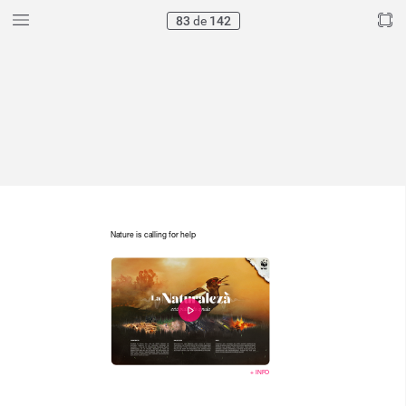
83
de
142
Nature
is
calling
for
help
+
INFO