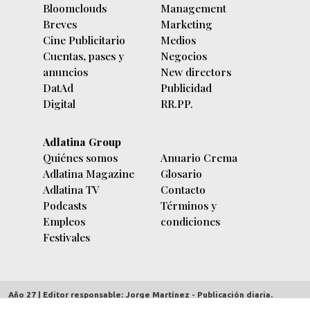
Bloomclouds
Management
Breves
Marketing
Cine Publicitario
Medios
Cuentas, pases y
Negocios
anuncios
New directors
DatAd
Publicidad
Digital
RR.PP.
Adlatina Group
Quiénes somos
Anuario Crema
Adlatina Magazine
Glosario
Adlatina TV
Contacto
Podcasts
Términos y
Empleos
condiciones
Festivales
Año 27 | Editor responsable: Jorge Martínez - Publicación diaria.
adlatina.com |
Av. Córdoba 5635/7 piso 9º (C1414BBC) Buenos Aires,