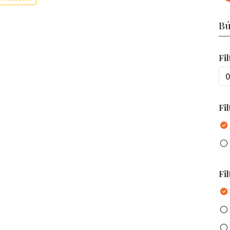
Bú
Fi
Fil
Fi