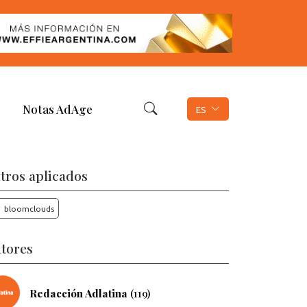
Notas AdAge
ES
ltros aplicados
bloomclouds
tores
Redacción Adlatina
(119)