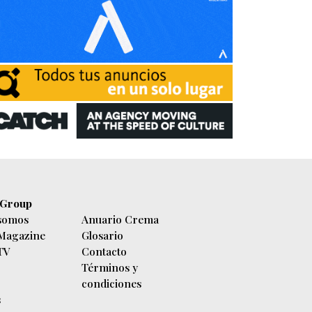
 Group
somos
Anuario Crema
 Magazine
Glosario
 TV
Contacto
Términos y
condiciones
s