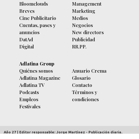
Bloomclouds
Management
Breves
Marketing
Cine Publicitario
Medios
Cuentas, pases y
Negocios
anuncios
New directors
DatAd
Publicidad
Digital
RR.PP.
Adlatina Group
Quiénes somos
Anuario Crema
Adlatina Magazine
Glosario
Adlatina TV
Contacto
Podcasts
Términos y
Empleos
condiciones
Festivales
Año 27 | Editor responsable: Jorge Martínez - Publicación diaria.
adlatina.com |
Av. Córdoba 5635/7 piso 9º (C1414BBC) Buenos Aires,