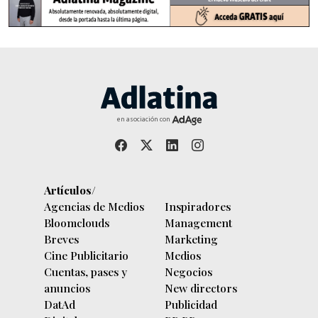
en asociación con
Artículos/
Agencias de Medios
Inspiradores
Bloomclouds
Management
Breves
Marketing
Cine Publicitario
Medios
Cuentas, pases y
Negocios
anuncios
New directors
DatAd
Publicidad