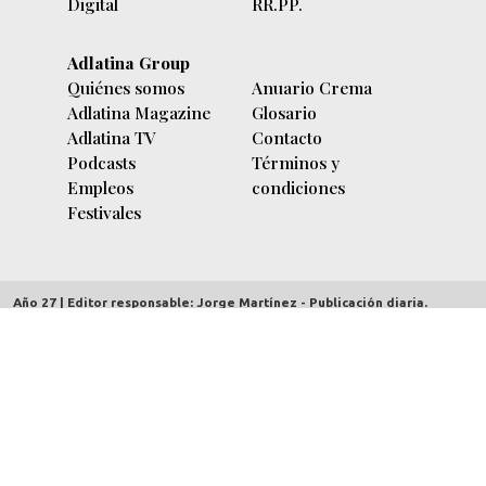
Digital
RR.PP.
Adlatina Group
Quiénes somos
Anuario Crema
Adlatina Magazine
Glosario
Adlatina TV
Contacto
Podcasts
Términos y
Empleos
condiciones
Festivales
Año 27 | Editor responsable: Jorge Martínez - Publicación diaria.
adlatina.com |
Av. Córdoba 5635/7 piso 9º (C1414BBC) Buenos Aires,
Argentina
| Copyright 2000/2026 | CUIT 30-70712303-2 | Hecho el depósito
Ley 11723 - Derechos reservados.
Redacción:
contenidos@adlatina.com
Información general:
info@adlatina.com
Publicidad:
comercial@adlatina.com
Administración:
administracion@adlatina.com
Marketing y negocios:
negocios@adlatina.com