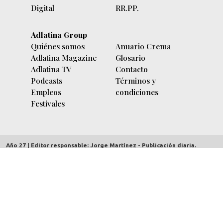
Digital
RR.PP.
Adlatina Group
Quiénes somos
Anuario Crema
Adlatina Magazine
Glosario
Adlatina TV
Contacto
Podcasts
Términos y
Empleos
condiciones
Festivales
Año 27 | Editor responsable: Jorge Martínez - Publicación diaria.
adlatina.com |
Av. Córdoba 5635/7 piso 9º (C1414BBC) Buenos Aires,
Argentina
| Copyright 2000/2026 | CUIT 30-70712303-2 | Hecho el depósito
Ley 11723 - Derechos reservados.
Redacción:
contenidos@adlatina.com
Información general:
info@adlatina.com
Publicidad:
comercial@adlatina.com
Administración:
administracion@adlatina.com
Marketing y negocios:
negocios@adlatina.com