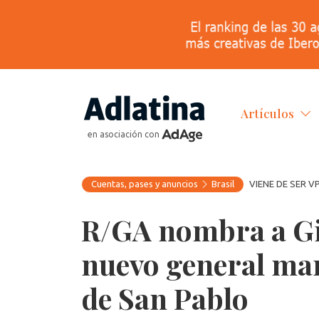
Artículos
en asociación con
Cuentas, pases y anuncios
Brasil
VIENE DE SER V
R/GA nombra a G
nuevo general man
de San Pablo