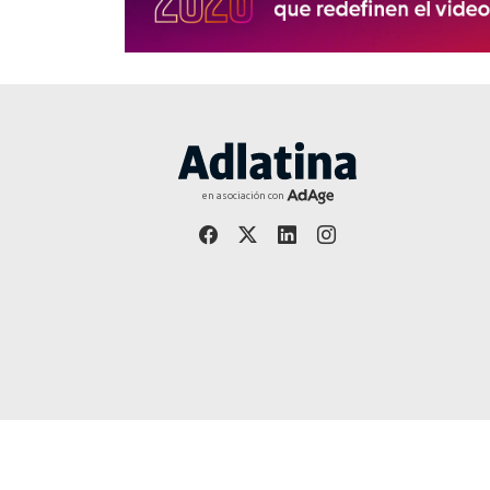
en asociación con
Año 27 | Editor responsable: Jorge Martínez - Publicació