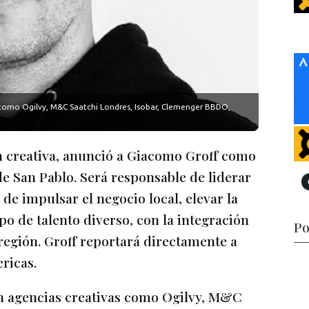
 como Ogilvy, M&C Saatchi Londres, Isobar, Clemenger BBDO,
 creativa, anunció a Giacomo Groff como
de San Pablo. Será responsable de liderar
 de impulsar el negocio local, elevar la
ipo de talento diverso, con la integración
Po
 región. Groff reportará directamente a
ricas.
en agencias creativas como Ogilvy, M&C