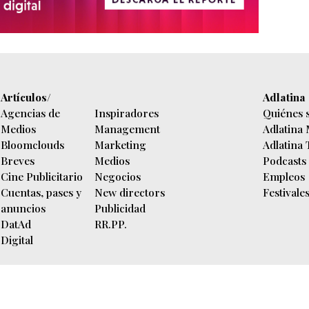
Artículos/
Adlatina
Agencias de
Inspiradores
Quiénes 
Medios
Management
Adlatina
Bloomclouds
Marketing
Adlatina
Breves
Medios
Podcasts
Cine Publicitario
Negocios
Empleos
Cuentas, pases y
New directors
Festivale
anuncios
Publicidad
DatAd
RR.PP.
Digital
n diaria.