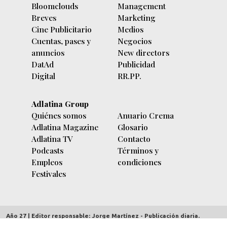
Bloomclouds
Management
Breves
Marketing
Cine Publicitario
Medios
Cuentas, pases y
Negocios
anuncios
New directors
DatAd
Publicidad
Digital
RR.PP.
Adlatina Group
Quiénes somos
Anuario Crema
Adlatina Magazine
Glosario
Adlatina TV
Contacto
Podcasts
Términos y
Empleos
condiciones
Festivales
Año 27 | Editor responsable: Jorge Martínez - Publicación diaria.
adlatina.com |
Av. Córdoba 5635/7 piso 9º (C1414BBC) Buenos Aires,