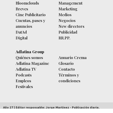
Bloomclouds
Management
Breves
Marketing
Cine Publicitario
Medios
Cuentas, pases y
Negocios
anuncios
New directors
DatAd
Publicidad
Digital
RR.PP.
Adlatina Group
Quiénes somos
Anuario Crema
Adlatina Magazine
Glosario
Adlatina TV
Contacto
Podcasts
Términos y
Empleos
condiciones
Festivales
Año 27 | Editor responsable: Jorge Martínez - Publicación diaria.
adlatina.com |
Av. Córdoba 5635/7 piso 9º (C1414BBC) Buenos Aires,