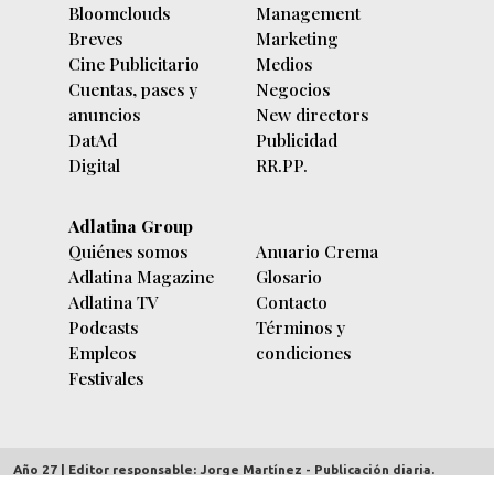
Bloomclouds
Management
Breves
Marketing
Cine Publicitario
Medios
Cuentas, pases y
Negocios
anuncios
New directors
DatAd
Publicidad
Digital
RR.PP.
Adlatina Group
Quiénes somos
Anuario Crema
Adlatina Magazine
Glosario
Adlatina TV
Contacto
Podcasts
Términos y
Empleos
condiciones
Festivales
Año 27 | Editor responsable: Jorge Martínez - Publicación diaria.
adlatina.com |
Av. Córdoba 5635/7 piso 9º (C1414BBC) Buenos Aires,