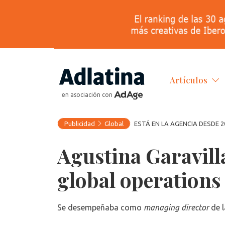
Artículos
en asociación con
Publicidad
Global
ESTÁ EN LA AGENCIA DESDE 2
Agustina Garavil
global operations
Se desempeñaba como
managing director
de l