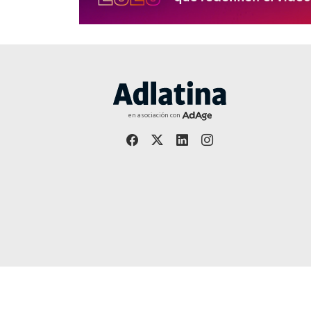
en asociación con
Año 27 | Editor responsable: Jorge Martínez - Publicació
adlatina.com |
Av. Córdoba 5635/7 piso 9º (C1414BBC) Bueno