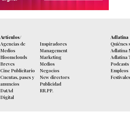
Artículos/
Adlatina
Agencias de
Inspiradores
Quiénes 
Medios
Management
Adlatina
Bloomclouds
Marketing
Adlatina
Breves
Medios
Podcasts
Cine Publicitario
Negocios
Empleos
Cuentas, pases y
New directors
Festivale
anuncios
Publicidad
DatAd
RR.PP.
Digital
n diaria.
s Aires, Argentina
| Copyright 2000/2026 | CUIT 30-70712303-2 | Hecho el depós