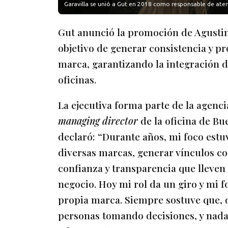
Garavilla se unió a Gut en 2018 como responsable de aten
Gut anunció la promoción de Agustin
objetivo de generar consistencia y pr
marca, garantizando la integración de
oficinas.
La ejecutiva forma parte de la agen
managing director
de la oficina de B
declaró: “Durante años, mi foco estu
diversas marcas, generar vínculos con
confianza y transparencia que lleve
negocio. Hoy mi rol da un giro y mi f
propia marca. Siempre sostuve que, 
personas tomando decisiones, y nada