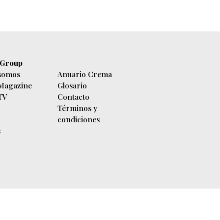
 Group
somos
Anuario Crema
 Magazine
Glosario
 TV
Contacto
Términos y
condiciones
s
ito Ley 11723 - Derechos reservados.