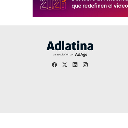
en asociación con
Año 27 | Editor responsable: Jorge Martínez - Publicació