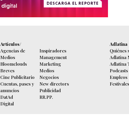
Artículos/
Adlatina
Agencias de
Inspiradores
Quiénes 
Medios
Management
Adlatina
Bloomclouds
Marketing
Adlatina
Breves
Medios
Podcasts
Cine Publicitario
Negocios
Empleos
Cuentas, pases y
New directors
Festivale
anuncios
Publicidad
DatAd
RR.PP.
Digital
n diaria.