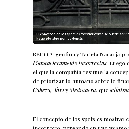
El concepto de los spots es mostrar cómo se puede ser f
haciendo algo por los demás.
BBDO Argentina y Tarjeta Naranja p
Fianancieramente incorrectos.
Luego d
el que la compañía resume la concepci
de priorizar lo humano sobre lo fina
Cabeza, Taxi
y
Medianera,
que
adlati
El concepto de los spots es mostrar
incorrecto, pensando en uno mismo p