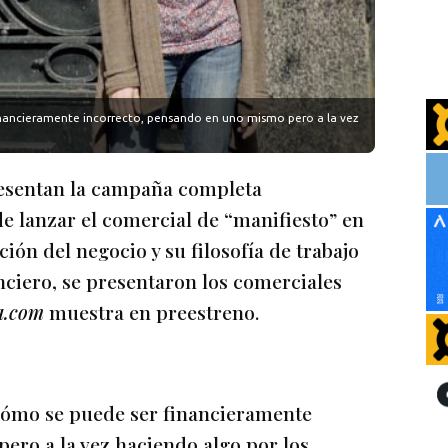
inancieramente incorrecto, pensando en uno mismo pero a la vez
resentan la campaña completa
e lanzar el comercial de “manifiesto” en
ón del negocio y su filosofía de trabajo
nciero, se presentaron los comerciales
na.com
muestra en preestreno.
 cómo se puede ser financieramente
ero a la vez haciendo algo por los