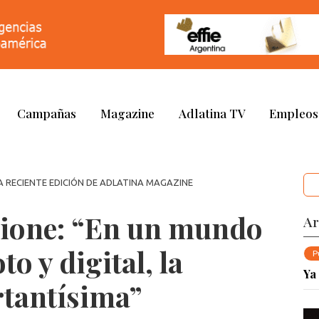
Campañas
Magazine
Adlatina TV
Empleos
A RECIENTE EDICIÓN DE ADLATINA MAGAZINE
cione: “En un mundo
Ar
o y digital, la
P
Ya
rtantísima”