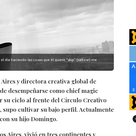
 día haciendo las cosas que él quiere “skip” (saltear) me
ires y directora creativa global de
e de desempeñarse como chief magic
 su ciclo al frente del Círculo Creativo
, supo cultivar su bajo perfil. Actualmente
 con su hijo Domingo.
 Aires, vivió en tres continentes y