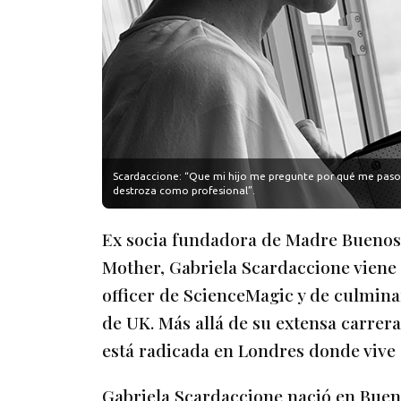
Scardaccione: “Que mi hijo me pregunte por qué me paso el
destroza como profesional”.
Ex socia fundadora de Madre Buenos A
Mother, Gabriela Scardaccione vien
officer de ScienceMagic y de culminar
de UK. Más allá de su extensa carrera
está radicada en Londres donde vive
Gabriela Scardaccione nació en Buenos