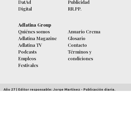
DatAd
Publicidad
Digital
RR.PP.
Adlatina Group
Quiénes somos
Anuario Crema
Adlatina Magazine
Glosario
Adlatina TV
Contacto
Podcasts
Términos y
Empleos
condiciones
Festivales
Año 27 | Editor responsable: Jorge Martínez - Publicación diaria.
adlatina.com |
Av. Córdoba 5635/7 piso 9º (C1414BBC) Buenos Aires,
Argentina
| Copyright 2000/2026 | CUIT 30-70712303-2 | Hecho el depósito
Ley 11723 - Derechos reservados.
Redacción:
contenidos@adlatina.com
Información general:
info@adlatina.com
Publicidad:
comercial@adlatina.com
Administración:
administracion@adlatina.com