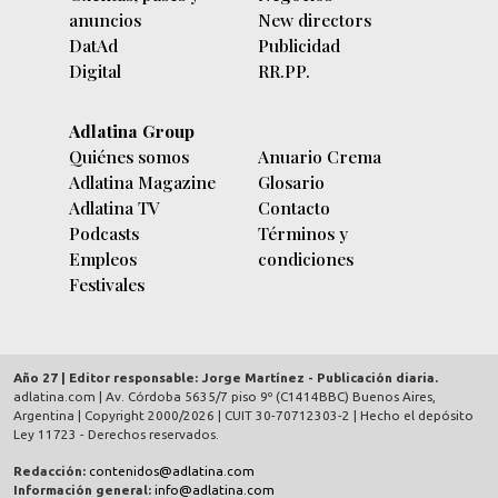
anuncios
New directors
DatAd
Publicidad
Digital
RR.PP.
Adlatina Group
Quiénes somos
Anuario Crema
Adlatina Magazine
Glosario
Adlatina TV
Contacto
Podcasts
Términos y
Empleos
condiciones
Festivales
Año 27 | Editor responsable: Jorge Martínez - Publicación diaria.
adlatina.com |
Av. Córdoba 5635/7 piso 9º (C1414BBC) Buenos Aires,
Argentina
| Copyright 2000/2026 | CUIT 30-70712303-2 | Hecho el depósito
Ley 11723 - Derechos reservados.
Redacción:
contenidos@adlatina.com
Información general:
info@adlatina.com