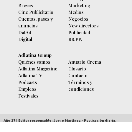
Breves
Marketing
Cine Publicitario
Medios
Cuentas, pases y
Negocios
anuncios
New directors
DatAd
Publicidad
Digital
RR.PP.
Adlatina Group
Quiénes somos
Anuario Crema
Adlatina Magazine
Glosario
Adlatina TV
Contacto
Podcasts
Términos y
Empleos
condiciones
Festivales
Año 27 | Editor responsable: Jorge Martínez - Publicación diaria.
adlatina.com |
Av. Córdoba 5635/7 piso 9º (C1414BBC) Buenos Aires,
Argentina
| Copyright 2000/2026 | CUIT 30-70712303-2 | Hecho el depósito