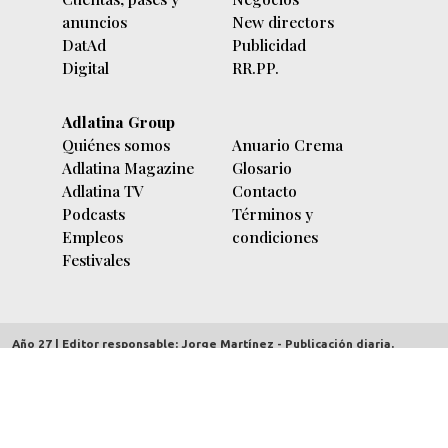
anuncios
New directors
DatAd
Publicidad
Digital
RR.PP.
Adlatina Group
Quiénes somos
Anuario Crema
Adlatina Magazine
Glosario
Adlatina TV
Contacto
Podcasts
Términos y
Empleos
condiciones
Festivales
Año 27 | Editor responsable: Jorge Martínez - Publicación diaria.
adlatina.com |
Av. Córdoba 5635/7 piso 9º (C1414BBC) Buenos Aires,
Argentina
| Copyright 2000/2026 | CUIT 30-70712303-2 | Hecho el depósito
Ley 11723 - Derechos reservados.
Redacción:
contenidos@adlatina.com
Información general:
info@adlatina.com