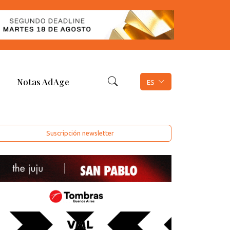
Notas AdAge
ES
Suscripción newsletter