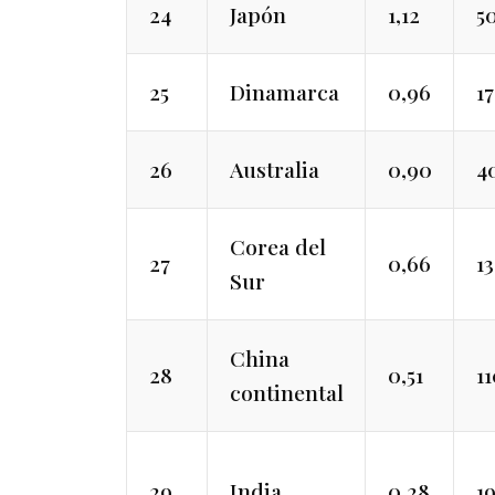
24
Japón
1,12
5
25
Dinamarca
0,96
1
26
Australia
0,90
4
Corea del
27
0,66
1
Sur
China
28
0,51
11
continental
29
India
0,28
1