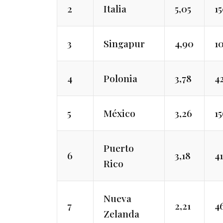
2
Italia
5,05
1
3
Singapur
4,90
1
4
Polonia
3,78
4
5
México
3,26
1
Puerto
6
3,18
4
Rico
Nueva
7
2,21
4
Zelanda