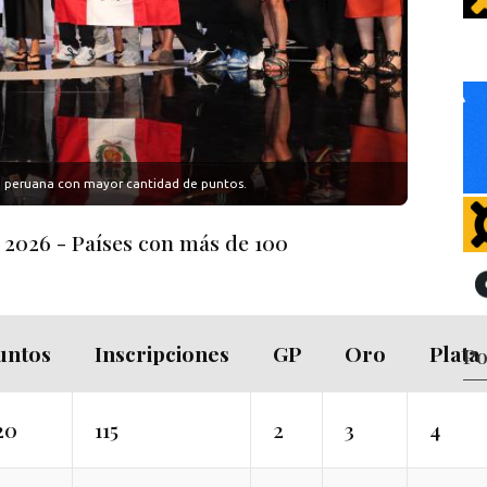
ina peruana con mayor cantidad de puntos.
 2026 - Países con más de 100
untos
Inscripciones
GP
Oro
Plata
Po
20
115
2
3
4