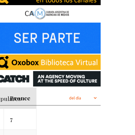
Bronce
pulares
7