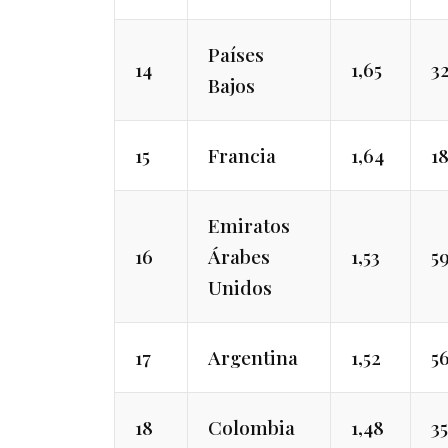
Países
14
1,65
3
Bajos
15
Francia
1,64
1
Emiratos
16
Árabes
1,53
5
Unidos
17
Argentina
1,52
5
18
Colombia
1,48
3