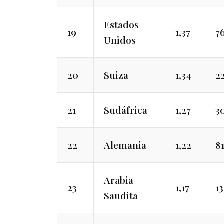
Estados
19
1,37
7
Unidos
20
Suiza
1,34
2
21
Sudáfrica
1,27
3
22
Alemania
1,22
8
Arabia
23
1,17
1
Saudita