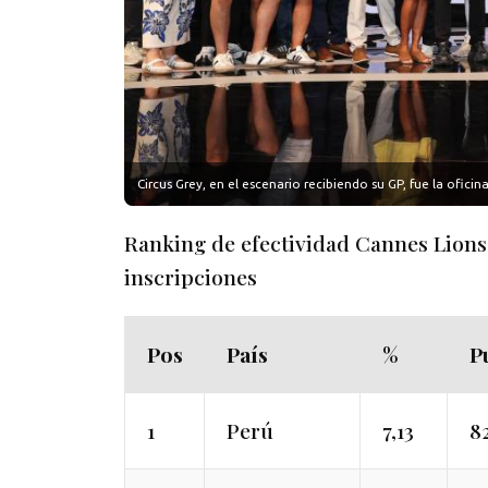
Circus Grey, en el escenario recibiendo su GP, fue la ofic
Ranking de efectividad Cannes Lions
inscripciones
Pos
País
%
P
1
Perú
7,13
8