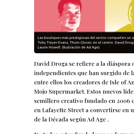
Las boutiques más prestigiosas del sector comparten un o
Toby Treyer-Evans, Thom Glover; en el centro: David Droga
Laurie Howell. (Ilustración de Ad Age).
David Droga se refiere a la diáspora
independientes que han surgido de la
entre ellos los creadores de Isle of A
Mojo Supermarket. Estos nuevos líde
semillero creativo fundado en 2006 
en Lafayette Street a convertirse en 
de la Década según Ad Age .