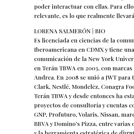
poder interactuar con ellas. Para ello
relevante, es lo que realmente llevará
LORENA SALMERÓN | BIO
Es licenciada en ciencias de la comu
Iberoamericana en CDMX y tiene una 
comunicación de la New York Univer
en Terán TBWA en 2003, con marcas c
Andrea. En 2008 se unió a JWT para 
Clark, Nestlé, Mondelēz, Conagra Fo
Terán TBWA y desde entonces ha est
proyectos de consultoría y cuentas co
GNP, Profuturo, Volaris, Nissan, ma
BBVA y Domino’s Pizza, entre varias o
y la herramienta estratégica de
disru