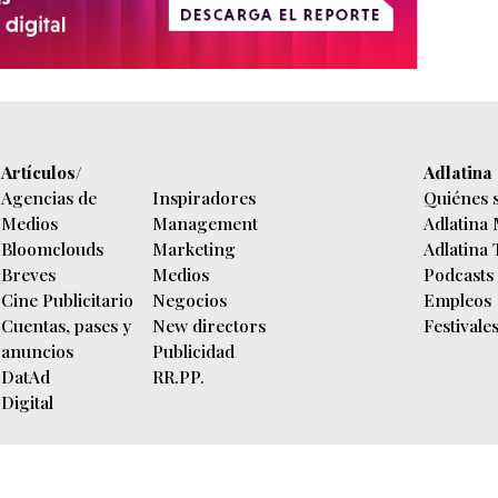
Artículos/
Adlatina
Agencias de
Inspiradores
Quiénes 
Medios
Management
Adlatina
Bloomclouds
Marketing
Adlatina
Breves
Medios
Podcasts
Cine Publicitario
Negocios
Empleos
Cuentas, pases y
New directors
Festivale
anuncios
Publicidad
DatAd
RR.PP.
Digital
n diaria.