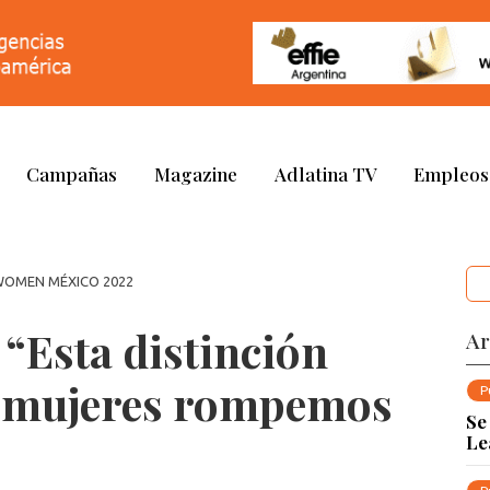
Campañas
Magazine
Adlatina TV
Empleos
WOMEN MÉXICO 2022
“Esta distinción
Ar
s mujeres rompemos
P
Se
Le