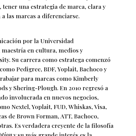
, tener una estrategia de marca, clara y
 a las marcas a diferenciarse.
nicación por la Universidad
maestría en cultura, medios y
sity. Su carrera como estratega comenzó
omo Pedigree, BDF, Yoplait, Bachoco y
trabajar para marcas como Kimberly
ods y Shering-Plough. En 2010 regresó a
ado involucrada en nuevos negocios,
mo Nextel, Yoplait, FUD, Whiskas, Visa,
rcas de Brown Forman, ATT, Bachoco,
tras. Es verdadera creyente de la filosofía
ption
y su más grande interés es la