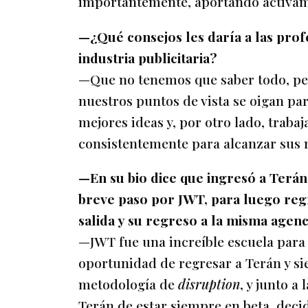
importantemente, aportando activame
—¿Qué consejos les daría a las profe
industria publicitaria?
—Que no tenemos que saber todo, per
nuestros puntos de vista se oigan pa
mejores ideas y, por otro lado, traba
consistentemente para alcanzar sus 
—En su bio dice que ingresó a Terá
breve paso por JWT, para luego re
salida y su regreso a la misma agenc
—JWT fue una increíble escuela para 
oportunidad de regresar a Terán y si
metodología de
disruption
, y junto a
Terán de estar siempre en beta, dec