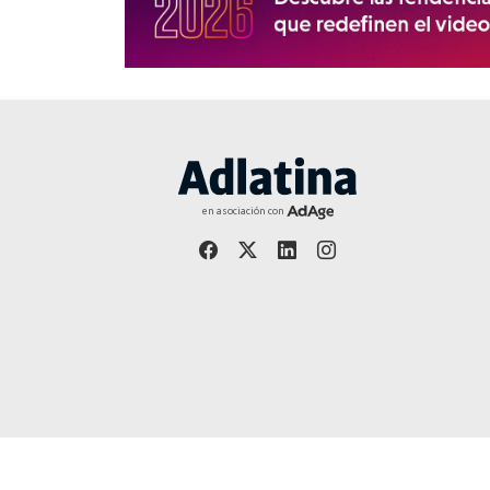
en asociación con
Año 27 | Editor responsable: Jorge Martínez - Publicació