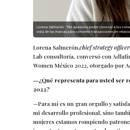
Lorena Salmerón: “Me apasiona poder conocer a los consu
vista de las marcas para convertir transacciones en relaci
Lorena Salmerón,
chief strategy officer
Lab consultoría, conversó con Adlat
Women México 2022, otorgado por Ad
―¿Qué representa para usted ser 
2022?
—Para mí es un gran orgullo y satis
mi desarrollo profesional, sino tam
mujeres estamos rompiendo patrones