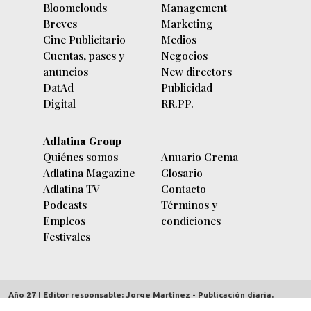
Bloomclouds
Management
Breves
Marketing
Cine Publicitario
Medios
Cuentas, pases y
Negocios
anuncios
New directors
DatAd
Publicidad
Digital
RR.PP.
Adlatina Group
Quiénes somos
Anuario Crema
Adlatina Magazine
Glosario
Adlatina TV
Contacto
Podcasts
Términos y
Empleos
condiciones
Festivales
Año 27 | Editor responsable: Jorge Martínez - Publicación diaria.
adlatina.com |
Av. Córdoba 5635/7 piso 9º (C1414BBC) Buenos Aires,