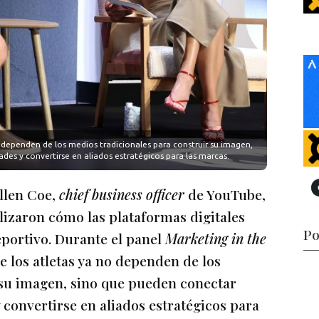
dependen de los medios tradicionales para construir su imagen,
s y convertirse en aliados estratégicos para las marcas.
llen Coe,
chief business officer
de YouTube,
lizaron cómo las plataformas digitales
Po
portivo. Durante el panel
Marketing in the
e los atletas ya no dependen de los
 su imagen, sino que pueden conectar
convertirse en aliados estratégicos para