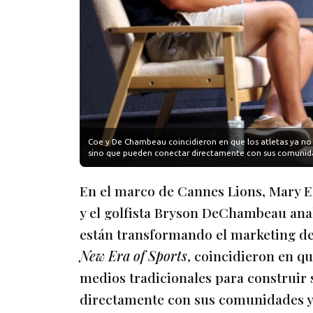
Coe y De Chambeau coincidieron en que los atletas ya no 
sino que pueden conectar directamente con sus comunidade
En el marco de Cannes Lions, Mary E
y el golfista Bryson DeChambeau ana
están transformando el marketing de
New Era of Sports
, coincidieron en qu
medios tradicionales para construir
directamente con sus comunidades y 