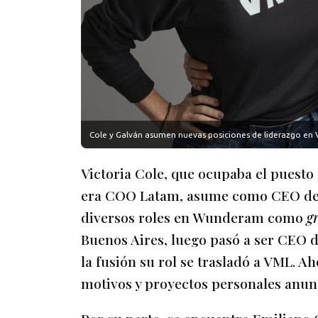
Cole y Galván asumen nuevas posiciones de liderazgo en 
Victoria Cole, que ocupaba el puesto
era COO Latam, asume como CEO de l
diversos roles en Wunderam como
g
Buenos Aires, luego pasó a ser CE
la fusión su rol se trasladó a VML. A
motivos y proyectos personales anunci