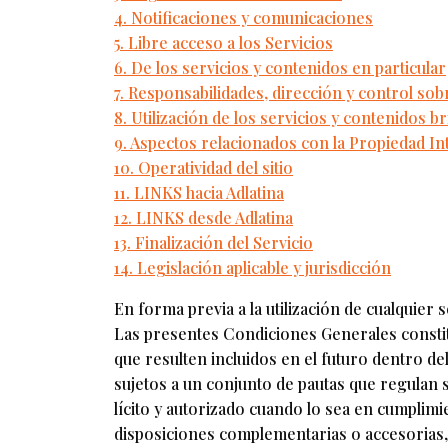
4. Notificaciones y comunicaciones
5. Libre acceso a los Servicios
6. De los servicios y contenidos en particular
7. Responsabilidades, dirección y control sob
8. Utilización de los servicios y contenidos br
9. Aspectos relacionados con la Propiedad Int
10. Operatividad del sitio
11. LINKS hacia Adlatina
12. LINKS desde Adlatina
13. Finalización del Servicio
14. Legislación aplicable y jurisdicción
En forma previa a la utilización de cualquier
Las presentes Condiciones Generales constitu
que resulten incluidos en el futuro dentro del 
sujetos a un conjunto de pautas que regulan s
lícito y autorizado cuando lo sea en cumplimi
disposiciones complementarias o accesorias, 