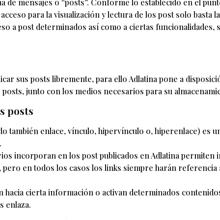
a de mensajes o “posts”. Conforme lo establecido en el punt
ceso para la visualización y lectura de los post solo basta l
cceso a post determinados así como a ciertas funcionalidades, 
car sus posts libremente, para ello Adlatina pone a disposic
 posts, junto con los medios necesarios para su almacenamien
s posts
 también enlace, vínculo, hipervínculo o, hiperenlace) es u
.
arios incorporan en los post publicados en Adlatina permiten
pero en todos los casos los links siempre harán referencia a
n hacia cierta información o activan determinados contenido
s enlaza.