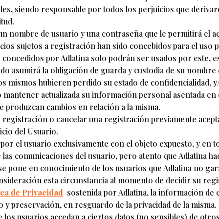
es, siendo responsable por todos los perjuicios que derivar
itud.
 un nombre de usuario y una contraseña que le permitirá el a
icios sujetos a registración han sido concebidos para el uso p
concedidos por Adlatina solo podrán ser usados por este, est
rado asumirá la obligación de guarda y custodia de su nombre
os mismos hubieren perdido su estado de confidencialidad, y
o mantener actualizada su información personal asentada en 
se produzcan cambios en relación a la misma.
 registración o cancelar una registración previamente aceptad
cio del Usuario.
da por el usuario exclusivamente con el objeto expuesto, y en
e las comunicaciones del usuario, pero atento que Adlatina h
 se pone en conocimiento de los usuarios que Adlatina no garan
nsideración esta circunstancia al momento de decidir su regi
ica de Privacidad
sostenida por Adlatina, la información de 
 y preservación, en resguardo de la privacidad de la misma. 
 los usuarios accedan a ciertos datos (no sensibles) de otro