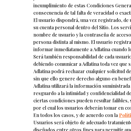
incumplimiento de estas Condiciones General
consecuencia de tal falta de veracidad o exact
El usuario dispondrá, una vez registrado, de
su cuenta personal dentro del Sitio. Los serv
nombre de usuario y la contraseña de acceso 
persona distinta al mismo. El usuario regist
informar inmediatamente a Adlatina cuando l
Será también responsabilidad de cada usuari
debiendo comunicar a Adlatina toda vez que 
Adlatina podrá rechazar cualquier solicitud de
sin que ello genere derecho alguno en benefi
Adlatina utilizará la información suministra
resguardo a la intimidad y confidencialidad d
ciertas condiciones pueden resultar falibles,
por el cual los usuarios deberán tomar en co
En todos los casos, y de acuerdo con la
Polít
Usuarios será objeto de adecuado tratamiento
diseñados entre otros fines para permitir que