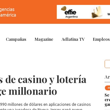
Campañas
Magazine
Adlatina TV
Empleos
 de casino y lotería
Ar
ge millonario
M
Se
cr
ga
990 millones de dólares en aplicaciones de casinos
ente una jugadora de Nueva Jersey ganó nueve