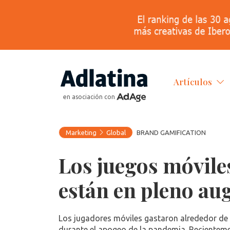
Artículos
en asociación con
Marketing
Global
BRAND GAMIFICATION
Los juegos móviles
están en pleno au
Los jugadores móviles gastaron alrededor de 
durante el apogeo de la pandemia. Recientem