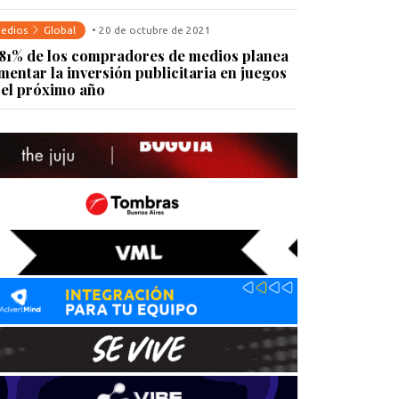
edios
Global
• 20 de octubre de 2021
 81% de los compradores de medios planea
mentar la inversión publicitaria en juegos
 el próximo año