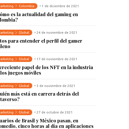
arketing
Colombia
• 1 de diciembre de 2021
ómo es la actualidad del gaming en
lombia?
arketing
Global
• 24 de noviembre de 2021
tos para entender el perfil del gamer
ileno
arketing
Global
• 17 de noviembre de 2021
 creciente papel de los NFT en la industria
 los juegos móviles
arketing
Global
• 3 de noviembre de 2021
uién más está en carrera detrás del
taverso?
arketing
Global
• 27 de octubre de 2021
uarios de Brasil y México pasan, en
omedio, cinco horas al día en aplicaciones