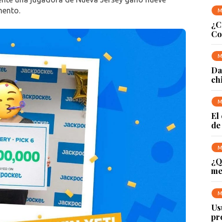
mento.
M
¿C
Co
M
Da
ch
M
El
de
M
¿Q
me
M
Us
pr