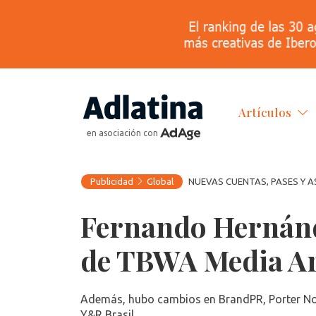
Artículos
en asociación con
Publicidad
Global
NUEVAS CUENTAS, PASES Y 
Fernando Hernánd
de TBWA Media Ar
Además, hubo cambios en BrandPR, Porter Nove
Y&R Brasil.