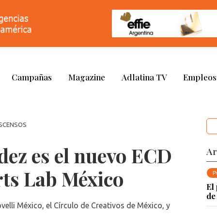
Campañas
Magazine
Adlatina TV
Empleos
ASCENSOS
ez es el nuevo ECD
Ar
ts Lab México
P
El
de
lli México, el Círculo de Creativos de México, y