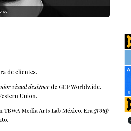
onto.
a de clientes.
enior visual designer
de GEP Worldwide.
Western Union.
n TBWA Media Arts Lab México. Era
group
to.