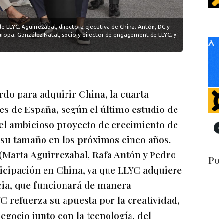
de LLYC; Aguirrezábal, directora ejecutiva de China; Antón, DC y
Europa; González Natal, socio y director de engagement de LLYC; y
do para adquirir China, la cuarta
tes de España, según el último estudio de
el ambicioso proyecto de crecimiento de
 su tamaño en los próximos cinco años.
(Marta Aguirrezabal, Rafa Antón y Pedro
Po
icipación en China, ya que LLYC adquiere
ncia, que funcionará de manera
 refuerza su apuesta por la creatividad,
negocio junto con la tecnología, del