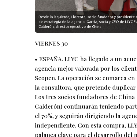
Desde la izquierda, Llorente, socio fundador y presidente 
de estrategia de la agencia; García, socia y CEO de LLYC 
Calderón, director ejecutivo de China.
VIERNES 30
• ESPAÑA. LLYC ha llegado a un acuer
agencia mejor valorada por los clien
Scopen. La operación se enmarca en 
la consultora, que pretende duplicar
Los tres socios fundadores de China 
Calderón) continuarán teniendo part
el 70%, y seguirán dirigiendo la age
independiente. Con esta compra, LLYC
palanca clave para el desarrollo del 