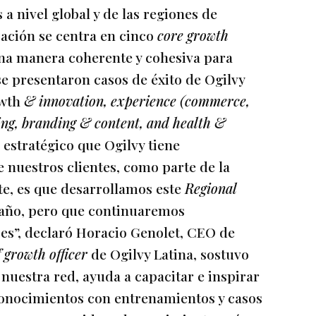
 nivel global y de las regiones de
zación se centra en cinco
core growth
na manera coherente y cohesiva para
 se presentaron casos de éxito de Ogilvy
owth
& innovation, experience (commerce,
sing, branding & content, and health &
 estratégico que Ogilvy tiene
 nuestros clientes, como parte de la
te, es que desarrollamos este
Regional
te año, pero que continuaremos
s”, declaró Horacio Genolet, CEO de
f growth officer
de Ogilvy Latina, sostuvo
nuestra red, ayuda a capacitar e inspirar
conocimientos con entrenamientos y casos